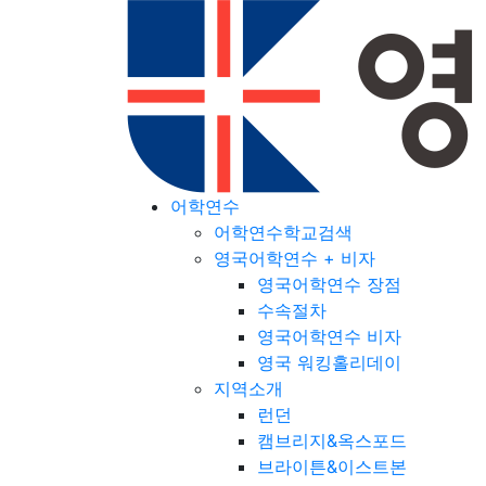
어학연수
어학연수학교검색
영국어학연수 + 비자
영국어학연수 장점
수속절차
영국어학연수 비자
영국 워킹홀리데이
지역소개
런던
캠브리지&옥스포드
브라이튼&이스트본