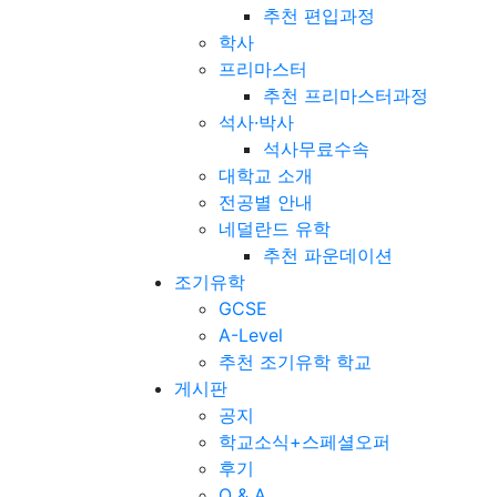
추천 편입과정
학사
프리마스터
추천 프리마스터과정
석사·박사
석사무료수속
대학교 소개
전공별 안내
네덜란드 유학
추천 파운데이션
조기유학
GCSE
A-Level
추천 조기유학 학교
게시판
공지
학교소식+스페셜오퍼
후기
Q & A