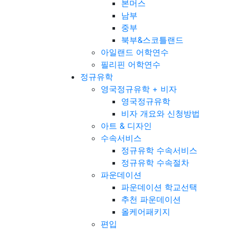
본머스
남부
중부
북부&스코틀랜드
아일랜드 어학연수
필리핀 어학연수
정규유학
영국정규유학 + 비자
영국정규유학
비자 개요와 신청방법
아트 & 디자인
수속서비스
정규유학 수속서비스
정규유학 수속절차
파운데이션
파운데이션 학교선택
추천 파운데이션
올케어패키지
편입