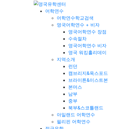
어학연수
어학연수학교검색
영국어학연수 + 비자
영국어학연수 장점
수속절차
영국어학연수 비자
영국 워킹홀리데이
지역소개
런던
캠브리지&옥스포드
브라이튼&이스트본
본머스
남부
중부
북부&스코틀랜드
아일랜드 어학연수
필리핀 어학연수
정규유학