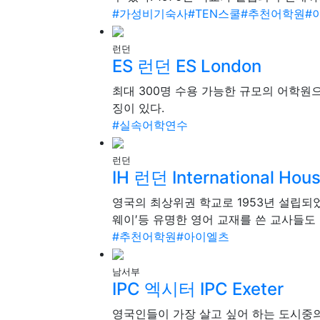
#가성비기숙사
#TEN스쿨
#추천어학원
#
런던
ES 런던
ES London
최대 300명 수용 가능한 규모의 어학원
징이 있다.
#실속어학연수
런던
IH 런던
International Hou
영국의 최상위권 학교로 1953년 설립되었
웨이′등 유명한 영어 교재를 쓴 교사들도 
#추천어학원
#아이엘츠
남서부
IPC 엑시터
IPC Exeter
영국인들이 가장 살고 싶어 하는 도시중의