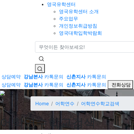
영국유학센터
영국유학센터 소개
주요업무
개인정보취급방침
영국대학입학박람회
통합검색
상담예약
강남본사
카톡문의
신촌지사
카톡문의
상담예약
강남본사
카톡문의
신촌지사
카톡문의
전화상담
Home
어학연수
어학연수학교검색
어학연수학교검색