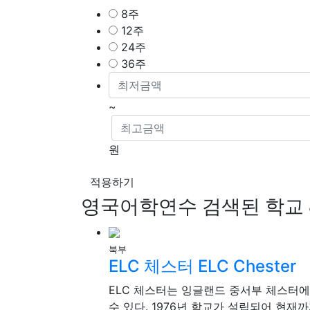
8주
12주
24주
36주
~
원
적용하기
영국어학연수
검색된 학교
북부
ELC 체스터
ELC Chester
ELC 체스터는 잉글랜드 중서부 체스터에
수 있다. 1976년 학교가 설립되어 현재까