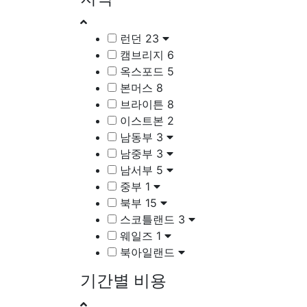
런던
23
캠브리지
6
옥스포드
5
본머스
8
브라이튼
8
이스트본
2
남동부
3
남중부
3
남서부
5
중부
1
북부
15
스코틀랜드
3
웨일즈
1
북아일랜드
기간별 비용