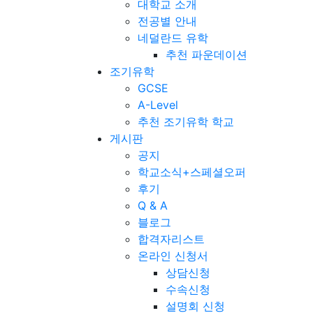
대학교 소개
전공별 안내
네덜란드 유학
추천 파운데이션
조기유학
GCSE
A-Level
추천 조기유학 학교
게시판
공지
학교소식+스페셜오퍼
후기
Q & A
블로그
합격자리스트
온라인 신청서
상담신청
수속신청
설명회 신청