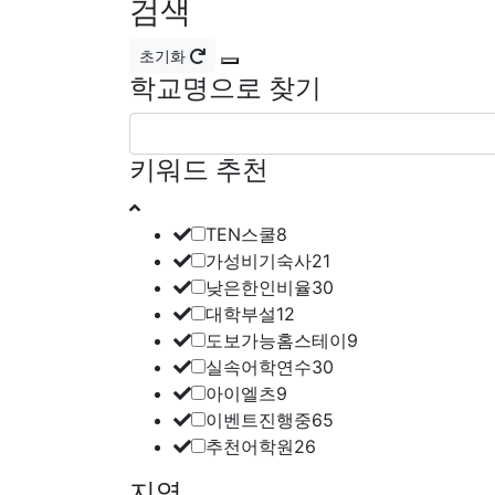
검색
초기화
학교명으로 찾기
키워드 추천
TEN스쿨
8
가성비기숙사
21
낮은한인비율
30
대학부설
12
도보가능홈스테이
9
실속어학연수
30
아이엘츠
9
이벤트진행중
65
추천어학원
26
지역