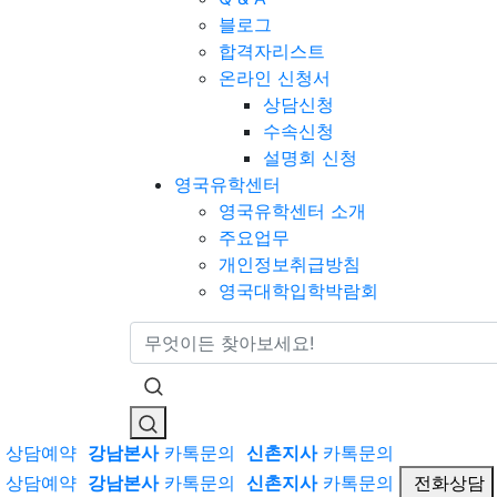
블로그
합격자리스트
온라인 신청서
상담신청
수속신청
설명회 신청
영국유학센터
영국유학센터 소개
주요업무
개인정보취급방침
영국대학입학박람회
통합검색
상담예약
강남본사
카톡문의
신촌지사
카톡문의
상담예약
강남본사
카톡문의
신촌지사
카톡문의
전화상담