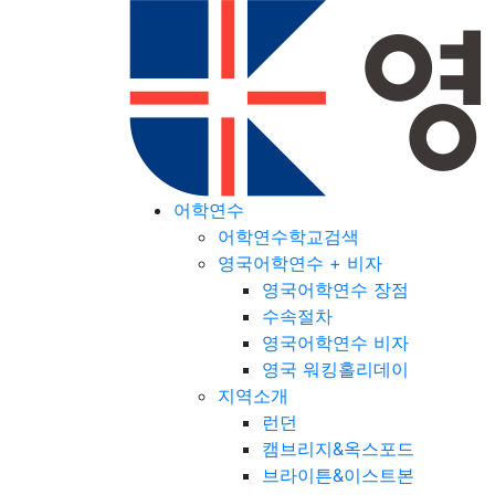
어학연수
어학연수학교검색
영국어학연수 + 비자
영국어학연수 장점
수속절차
영국어학연수 비자
영국 워킹홀리데이
지역소개
런던
캠브리지&옥스포드
브라이튼&이스트본