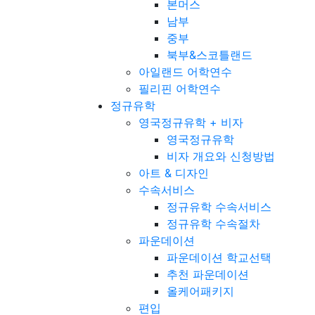
본머스
남부
중부
북부&스코틀랜드
아일랜드 어학연수
필리핀 어학연수
정규유학
영국정규유학 + 비자
영국정규유학
비자 개요와 신청방법
아트 & 디자인
수속서비스
정규유학 수속서비스
정규유학 수속절차
파운데이션
파운데이션 학교선택
추천 파운데이션
올케어패키지
편입