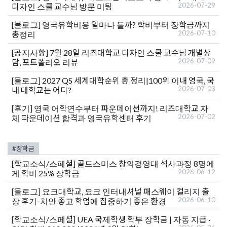
2026-07-29
디자인 스쿨 교수님 방문 미팅
[블로그]
영국유학비용 얼마나 들까? 학비부터 장학금까지
2026-07-10
총정리
[공지사항]
7월 28일 리즈대학교 디자인 스쿨 교수님 개별상
2026-07-09
담, 포트폴리오 리뷰
[블로그]
2027 QS 세계대학순위 총 정리|100위 이내 영국, 국
2026-07-03
내 대학교는 어디?
[후기]
영국 어학연수부터 파운데이션까지! 리즈대학교 자
2026-07-02
체 파운데이션 합격과 영국유학센터 후기
#장학금
[학교소식/스페셜]
골드스미스 창의경영대 석사과정 8명에
2026-06-12
게 학비 25% 장학금
[블로그]
요크대학교, 요크 인터내셔널 패스웨이 컬리지 출
2026-06-10
장 후기-치안 좋고 학업에 집중하기 좋은 환경
[학교소식/스페셜]
UEA 국제학생 학부 장학금 | 자동 지급 ·