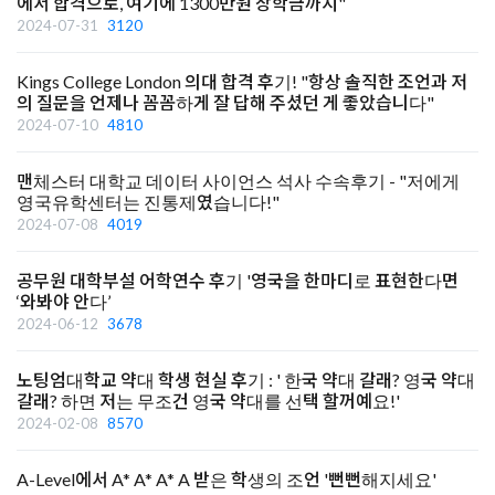
에서 합격으로, 여기에 1300만원 장학금까지"
2024-07-31
3120
Kings College London 의대 합격 후기! "항상 솔직한 조언과 저
의 질문을 언제나 꼼꼼하게 잘 답해 주셨던 게 좋았습니다"
2024-07-10
4810
맨체스터 대학교 데이터 사이언스 석사 수속후기 - "저에게
영국유학센터는 진통제였습니다!"
2024-07-08
4019
공무원 대학부설 어학연수 후기 '영국을 한마디로 표현한다면
‘와봐야 안다’
2024-06-12
3678
노팅엄대학교 약대 학생 현실 후기 : ' 한국 약대 갈래? 영국 약대
갈래? 하면 저는 무조건 영국 약대를 선택 할꺼예요!'
2024-02-08
8570
A-Level에서 A* A* A* A 받은 학생의 조언 '뻔뻔해지세요'