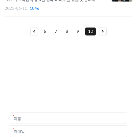
2025-06-10
1846
6
7
8
9
10
유학상담 쉽게 신청하세요
여러분의 미래가 달린 영국유학, 이제 전문가를 만나보세요.
유학은 인생의 전환점이 될 수 있는 가장 중요한 결정입니다.
이 중유한 결정을 위해 영국유학센터는 고객 개개인의 상황과
요구에 맞춘 개별 유학컨설팅을 제공합니다.