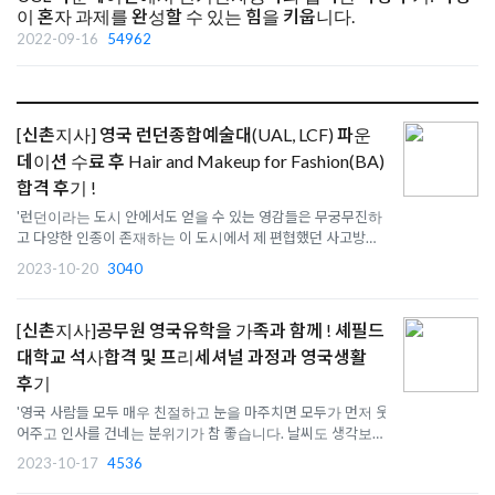
이 혼자 과제를 완성할 수 있는 힘을 키웁니다.
2022-09-16
54962
[신촌지사] 영국 런던종합예술대(UAL, LCF) 파운
데이션 수료 후 Hair and Makeup for Fashion(BA)
합격 후기 !
'런던이라는 도시 안에서도 얻을 수 있는 영감들은 무궁무진하
고 다양한 인종이 존재하는 이 도시에서 제 편협했던 사고방식
에 한계를 깨는 경험이었습니다'
2023-10-20
3040
[신촌지사]공무원 영국유학을 가족과 함께 ! 셰필드
대학교 석사합격 및 프리세셔널 과정과 영국생활
후기
'영국 사람들 모두 매우 친절하고 눈을 마주치면 모두가 먼저 웃
어주고 인사를 건네는 분위기가 참 좋습니다. 날씨도 생각보다
는 좋구요.'
2023-10-17
4536