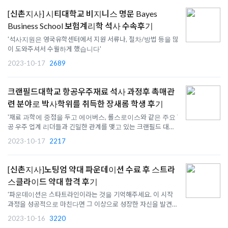
[신촌지사] 시티대학교 비지니스 명문 Bayes
Business School 보험계리학 석사 수속후기
'석사지원은 영국유학센터에서 지원 서류나, 절차/방법 등을 많
이 도와주셔서 수월하게 했습니다'
2023-10-17
2689
크랜필드대학교 항공우주재료 석사 과정후 촉매관
련 분야로 박사학위를 취득한 장새롬 학생 후기
'재료 과학에 중점을 두고 에어버스, 롤스로이스와 같은 주요 항
공 우주 업계 리더들과 긴밀한 관계를 맺고 있는 크랜필드 대학
교는 이상적인 학교였습니다'
2023-10-17
2217
[신촌지사]노팅엄 약대 파운데이션 수료 후 스트라
스클라이드 약대 합격 후기
'파운데이션은 스타트라인이라는 것을 기억해주세요. 이 시작
과정을 성공적으로 마친다면 그 이상으로 성장한 자신을 발견할
수 있을 겁니다.'
2023-10-16
3220