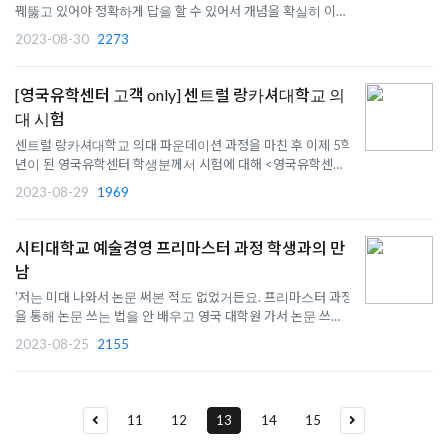
꿰뚫고 있어야 정확하게 답을 할 수 있어서 개념을 확실히 이해
하는 게 중요하다고 생각합니다 '
2023-08-30
2273
[영국유학센터 고객 only] 센트럴 랑카셔대학교 의
대 시험
센트럴 랑카셔대학교 의대 파운데이션 과정을 마친 후 이제 5학
년이 된 영국유학센터 학생분께서 시험에 대해 <영국유학센터
멘토X멘티>카페에 써주셨어요.
2023-08-29
1969
시티대학교 예술경영 프리마스터 과정 학생과의 만
남
'저는 미대 나와서 논문 써본 적도 없었거든요. 프리마스터 과정
을 통해 논문 쓰는 법을 안 배우고 영국 대학원 가서 논문 쓰라고
하면 힘들었을 거에요'
2023-08-25
2155
11
12
13
14
15