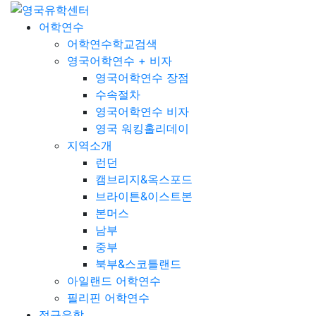
어학연수
어학연수학교검색
영국어학연수 + 비자
영국어학연수 장점
수속절차
영국어학연수 비자
영국 워킹홀리데이
지역소개
런던
캠브리지&옥스포드
브라이튼&이스트본
본머스
남부
중부
북부&스코틀랜드
아일랜드 어학연수
필리핀 어학연수
정규유학