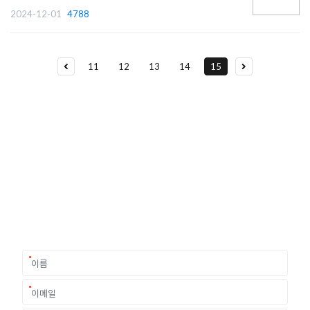
2024-12-01
4788
11
12
13
14
15
유학상담 쉽게 신청하세요
여러분의 미래가 달린 영국유학, 이제 전문가를 만나보세요.
유학은 인생의 전환점이 될 수 있는 가장 중요한 결정입니다.
이 중유한 결정을 위해 영국유학센터는 고객 개개인의 상황과
요구에 맞춘 개별 유학컨설팅을 제공합니다.