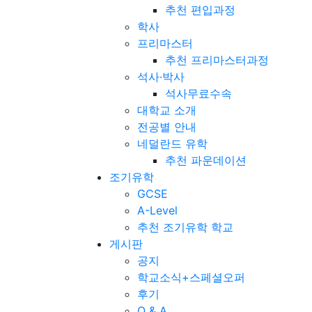
추천 편입과정
학사
프리마스터
추천 프리마스터과정
석사·박사
석사무료수속
대학교 소개
전공별 안내
네덜란드 유학
추천 파운데이션
조기유학
GCSE
A-Level
추천 조기유학 학교
게시판
공지
학교소식+스페셜오퍼
후기
Q & A