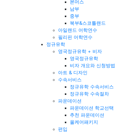
본머스
남부
중부
북부&스코틀랜드
아일랜드 어학연수
필리핀 어학연수
정규유학
영국정규유학 + 비자
영국정규유학
비자 개요와 신청방법
아트 & 디자인
수속서비스
정규유학 수속서비스
정규유학 수속절차
파운데이션
파운데이션 학교선택
추천 파운데이션
올케어패키지
편입