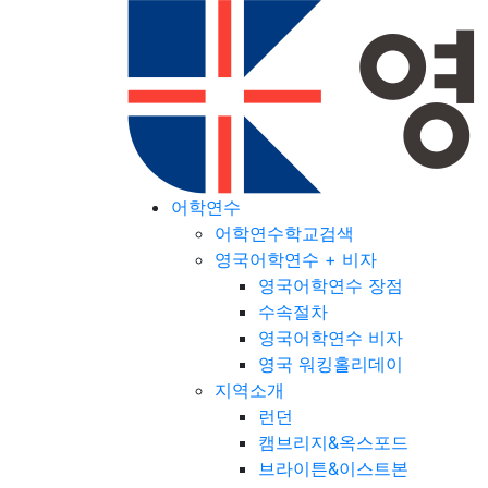
어학연수
어학연수학교검색
영국어학연수 + 비자
영국어학연수 장점
수속절차
영국어학연수 비자
영국 워킹홀리데이
지역소개
런던
캠브리지&옥스포드
브라이튼&이스트본