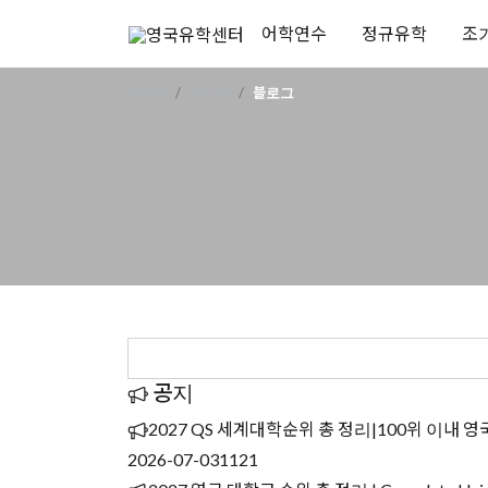
어학연수
정규유학
조
Home
게시판
블로그
공지
2027 QS 세계대학순위 총 정리|100위 이내 영
2026-07-03
1121