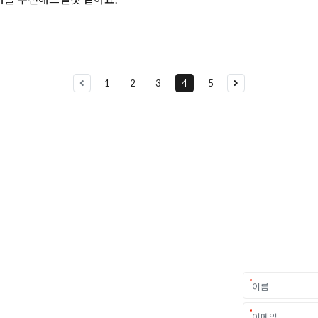
1
2
3
4
5
요
가를 만나보세요.