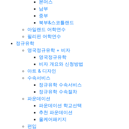
본머스
남부
중부
북부&스코틀랜드
아일랜드 어학연수
필리핀 어학연수
정규유학
영국정규유학 + 비자
영국정규유학
비자 개요와 신청방법
아트 & 디자인
수속서비스
정규유학 수속서비스
정규유학 수속절차
파운데이션
파운데이션 학교선택
추천 파운데이션
올케어패키지
편입