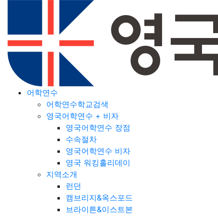
어학연수
어학연수학교검색
영국어학연수 + 비자
영국어학연수 장점
수속절차
영국어학연수 비자
영국 워킹홀리데이
지역소개
런던
캠브리지&옥스포드
브라이튼&이스트본