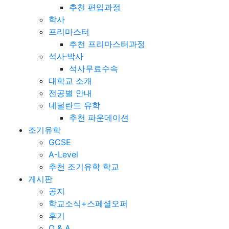
추천 편입과정
학사
프리마스터
추천 프리마스터과정
석사·박사
석사무료수속
대학교 소개
전공별 안내
네덜란드 유학
추천 파운데이션
조기유학
GCSE
A-Level
추천 조기유학 학교
게시판
공지
학교소식+스페셜오퍼
후기
Q & A