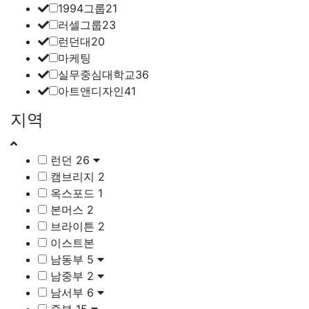
1994그룹
21
러셀그룹
23
런던대
20
마케팅
실무중심대학교
36
아트앤디자인
41
지역
런던
26
캠브리지
2
옥스포드
1
본머스
2
브라이튼
2
이스트본
남동부
5
남중부
2
남서부
6
중부
15