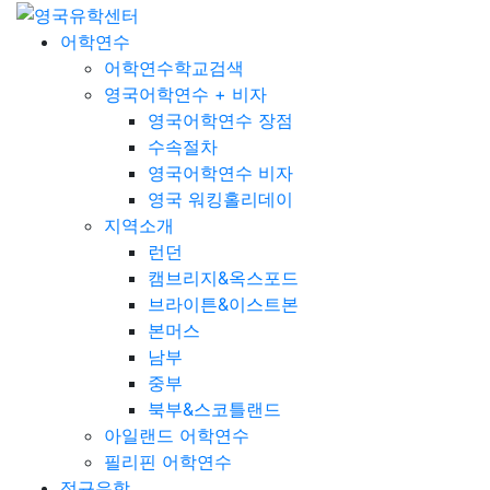
어학연수
어학연수학교검색
영국어학연수 + 비자
영국어학연수 장점
수속절차
영국어학연수 비자
영국 워킹홀리데이
지역소개
런던
캠브리지&옥스포드
브라이튼&이스트본
본머스
남부
중부
북부&스코틀랜드
아일랜드 어학연수
필리핀 어학연수
정규유학