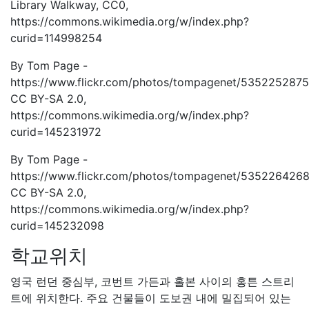
Library Walkway, CC0,
https://commons.wikimedia.org/w/index.php?
curid=114998254
By Tom Page -
https://www.flickr.com/photos/tompagenet/5352252875
CC BY-SA 2.0,
https://commons.wikimedia.org/w/index.php?
curid=145231972
By Tom Page -
https://www.flickr.com/photos/tompagenet/5352264268
CC BY-SA 2.0,
https://commons.wikimedia.org/w/index.php?
curid=145232098
학교위치
영국 런던 중심부, 코번트 가든과 홀본 사이의 홍튼 스트리
트에 위치한다. 주요 건물들이 도보권 내에 밀집되어 있는