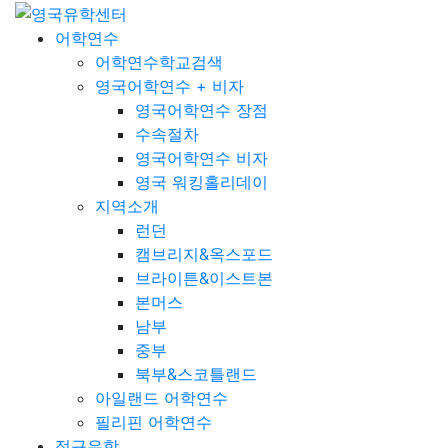
어학연수
어학연수학교검색
영국어학연수 + 비자
영국어학연수 장점
수속절차
영국어학연수 비자
영국 워킹홀리데이
지역소개
런던
캠브리지&옥스포드
브라이튼&이스트본
본머스
남부
중부
북부&스코틀랜드
아일랜드 어학연수
필리핀 어학연수
정규유학