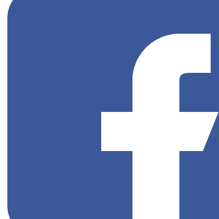
대표자 : 윤세연
사업자등록번호 : 371-81-03572
이메일 :
강남본사
서울특별시 강남구 테헤란로 7길 11 한덕빌딩 403호
02-
6052-1020
신촌지사
서울특별시 서대문구 신촌로 127 신촌르메이르타운 3차
307호 (창천동)
02-393-1030