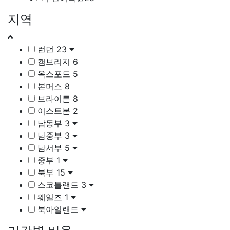
지역
런던
23
캠브리지
6
옥스포드
5
본머스
8
브라이튼
8
이스트본
2
남동부
3
남중부
3
남서부
5
중부
1
북부
15
스코틀랜드
3
웨일즈
1
북아일랜드