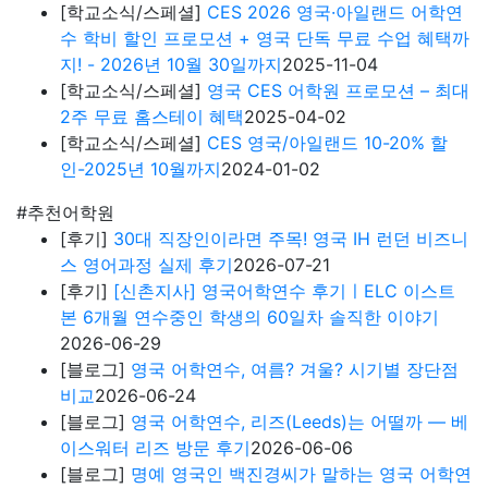
[블로그]
영국 어학연수, 리즈(Leeds)는 어떨까 — 베
이스워터 리즈 방문 후기
2026-06-06
[블로그]
명예 영국인 백진경씨가 말하는 영국 어학연
수 장점과 생활 꿀팁
2026-04-07
#이벤트진행중
[블로그]
영국 온캠퍼스 런던 디렉터, 영국유학센터
방문 - 미팅 후기
2026-05-27
[학교소식/스페셜]
ES 런던 여름 한국학생 한정 프로
모션｜수업 무료 추가 & 숙소 비용 면제 혜택
2026-
05-27
[학교소식/스페셜]
카플란 여름 성수기 비용면제 깜
짝 이벤트!
2026-05-27
[학교소식/스페셜]
스태포드 하우스 – 학비 20%할인
& Unlimited Package
2026-05-01
[학교소식/스페셜]
IH 런던 특별 프로모션 – 최대
15% 학비 할인 + 무료 아이엘츠 시험 또는 무료 소셜
액티비티 혜택!-5/15까지
2026-04-14