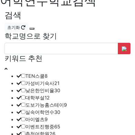
어학연수학교검색
검색
초기화
학교명으로 찾기
키워드 추천
TEN스쿨
8
가성비기숙사
21
낮은한인비율
30
대학부설
12
도보가능홈스테이
9
실속어학연수
30
아이엘츠
9
이벤트진행중
65
추천어학원
26