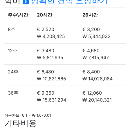
적용환율: € 1 = ₩ 1,670.01
기타비용
홈스테이
€ 280
기숙사
€ 265
등록비
€ 85
숙소등록비
€ 85
교재비
€ 30
아일랜드 어학연수 추천학교
Horner School of English
호너 스쿨 오브 잉글리쉬
Emerald Cultural Institute (ECI)
에메랄드 컬처럴 인스티튜트