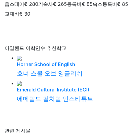
관련 게시물
[학교소식/스페셜]
CES 2026 영국·아일랜드 어학연
수 학비 할인 프로모션 + 영국 단독 무료 수업 혜택까
지! - 2026년 10월 30일까지
2025-11-04
[학교소식/스페셜]
영국 CES 어학원 프로모션 – 최대
2주 무료 홈스테이 혜택
2025-04-02
[학교소식/스페셜]
CES 영국/아일랜드 10-20% 할
인-2025년 10월까지
2024-01-02
#추천어학원
[후기]
30대 직장인이라면 주목! 영국 IH 런던 비즈니
스 영어과정 실제 후기
2026-07-21
[후기]
[신촌지사] 영국어학연수 후기ㅣELC 이스트
본 6개월 연수중인 학생의 60일차 솔직한 이야기
2026-06-29
[블로그]
영국 어학연수, 여름? 겨울? 시기별 장단점
비교
2026-06-24