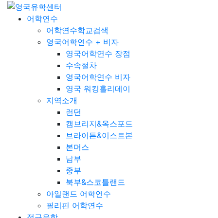
어학연수
어학연수학교검색
영국어학연수 + 비자
영국어학연수 장점
수속절차
영국어학연수 비자
영국 워킹홀리데이
지역소개
런던
캠브리지&옥스포드
브라이튼&이스트본
본머스
남부
중부
북부&스코틀랜드
아일랜드 어학연수
필리핀 어학연수
정규유학