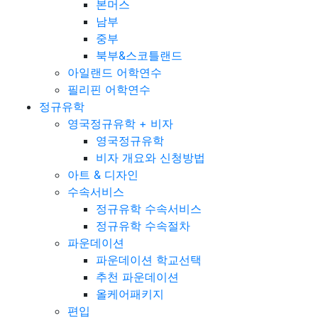
본머스
남부
중부
북부&스코틀랜드
아일랜드 어학연수
필리핀 어학연수
정규유학
영국정규유학 + 비자
영국정규유학
비자 개요와 신청방법
아트 & 디자인
수속서비스
정규유학 수속서비스
정규유학 수속절차
파운데이션
파운데이션 학교선택
추천 파운데이션
올케어패키지
편입