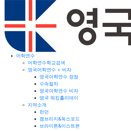
어학연수
어학연수학교검색
영국어학연수 + 비자
영국어학연수 장점
수속절차
영국어학연수 비자
영국 워킹홀리데이
지역소개
런던
캠브리지&옥스포드
브라이튼&이스트본