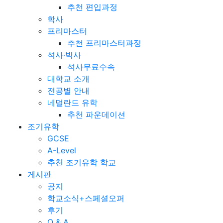
추천 편입과정
학사
프리마스터
추천 프리마스터과정
석사·박사
석사무료수속
대학교 소개
전공별 안내
네덜란드 유학
추천 파운데이션
조기유학
GCSE
A-Level
추천 조기유학 학교
게시판
공지
학교소식+스페셜오퍼
후기
Q & A