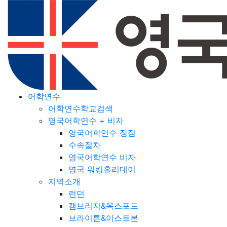
어학연수
어학연수학교검색
영국어학연수 + 비자
영국어학연수 장점
수속절차
영국어학연수 비자
영국 워킹홀리데이
지역소개
런던
캠브리지&옥스포드
브라이튼&이스트본