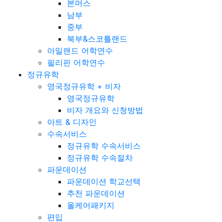
본머스
남부
중부
북부&스코틀랜드
아일랜드 어학연수
필리핀 어학연수
정규유학
영국정규유학 + 비자
영국정규유학
비자 개요와 신청방법
아트 & 디자인
수속서비스
정규유학 수속서비스
정규유학 수속절차
파운데이션
파운데이션 학교선택
추천 파운데이션
올케어패키지
편입