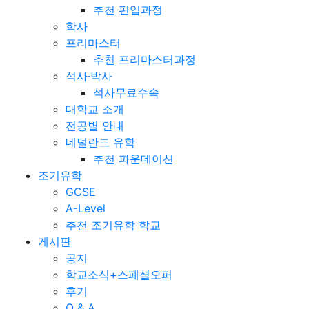
추천 편입과정
학사
프리마스터
추천 프리마스터과정
석사·박사
석사무료수속
대학교 소개
전공별 안내
네덜란드 유학
추천 파운데이션
조기유학
GCSE
A-Level
추천 조기유학 학교
게시판
공지
학교소식+스페셜오퍼
후기
Q & A