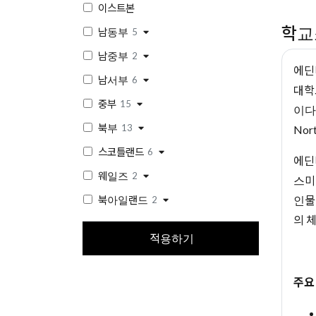
이스트본
학교
남동부
5
남중부
2
에딘
남서부
6
대학
중부
15
이다.
북부
13
Nor
스코틀랜드
6
에딘
웨일즈
2
스미
인물
북아일랜드
2
의 
적용하기
주요