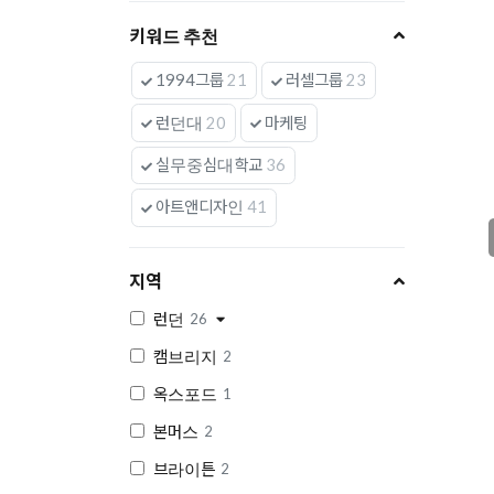
키워드 추천
1994그룹
21
러셀그룹
23
런던대
20
마케팅
실무중심대학교
36
아트앤디자인
41
지역
런던
26
캠브리지
2
옥스포드
1
본머스
2
브라이튼
2