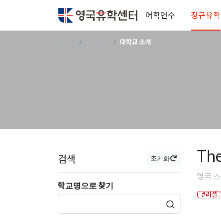
어학연수
정규유학
Home
정규유학
대학교 소개
Th
검색
초기화
영국 스코
학교명으로 찾기
#러셀