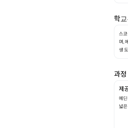
학교
스코
며, 
생 
과정
제공
에딘
넓은