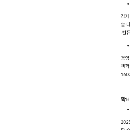
경제학
술·디
·컴
경영
책학
16
학
20
학·