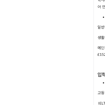
어 
일반 
생활
에딘
£1
입
고등
IEL