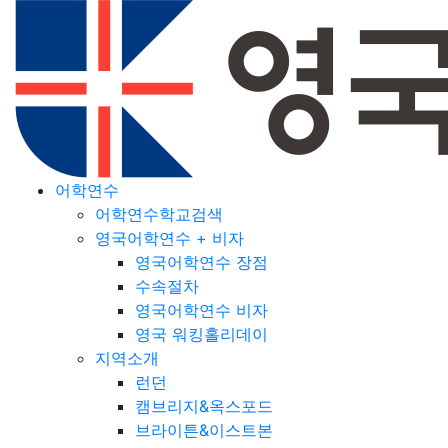
어학연수
어학연수학교검색
영국어학연수 + 비자
영국어학연수 장점
수속절차
영국어학연수 비자
영국 워킹홀리데이
지역소개
런던
캠브리지&옥스포드
브라이튼&이스트본