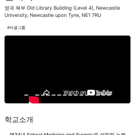
영국 북부 Old Library Building (Level 4), Newcastle
University, Newcastle upon Tyne, NE1 7RU
#러셀그룹
학교소개
1834년 School Medicine and Surgery로 설립된 뉴캐