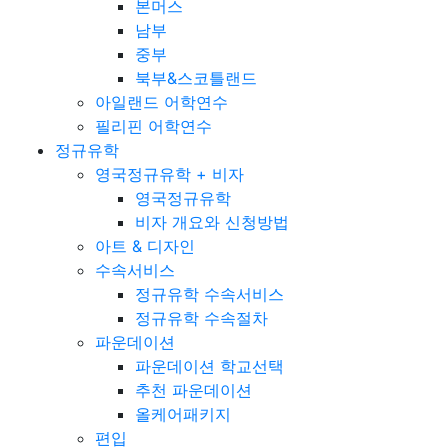
본머스
남부
중부
북부&스코틀랜드
아일랜드 어학연수
필리핀 어학연수
정규유학
영국정규유학 + 비자
영국정규유학
비자 개요와 신청방법
아트 & 디자인
수속서비스
정규유학 수속서비스
정규유학 수속절차
파운데이션
파운데이션 학교선택
추천 파운데이션
올케어패키지
편입