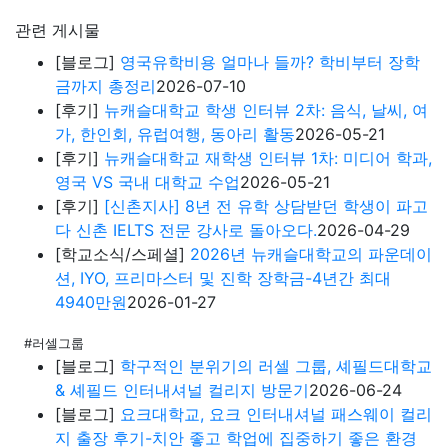
관련 게시물
[블로그]
영국유학비용 얼마나 들까? 학비부터 장학
금까지 총정리
2026-07-10
[후기]
뉴캐슬대학교 학생 인터뷰 2차: 음식, 날씨, 여
가, 한인회, 유럽여행, 동아리 활동
2026-05-21
[후기]
뉴캐슬대학교 재학생 인터뷰 1차: 미디어 학과,
영국 VS 국내 대학교 수업
2026-05-21
[후기]
[신촌지사] 8년 전 유학 상담받던 학생이 파고
다 신촌 IELTS 전문 강사로 돌아오다.
2026-04-29
[학교소식/스페셜]
2026년 뉴캐슬대학교의 파운데이
션, IYO, 프리마스터 및 진학 장학금-4년간 최대
4940만원
2026-01-27
#러셀그룹
[블로그]
학구적인 분위기의 러셀 그룹, 셰필드대학교
& 셰필드 인터내셔널 컬리지 방문기
2026-06-24
[블로그]
요크대학교, 요크 인터내셔널 패스웨이 컬리
지 출장 후기-치안 좋고 학업에 집중하기 좋은 환경