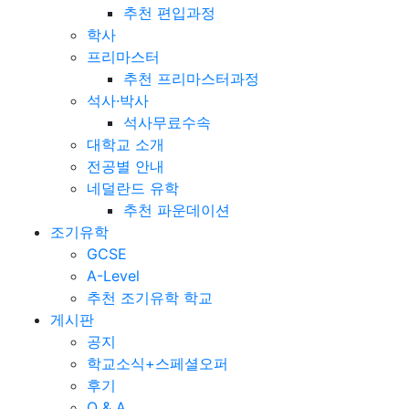
추천 편입과정
학사
프리마스터
추천 프리마스터과정
석사·박사
석사무료수속
대학교 소개
전공별 안내
네덜란드 유학
추천 파운데이션
조기유학
GCSE
A-Level
추천 조기유학 학교
게시판
공지
학교소식+스페셜오퍼
후기
Q & A