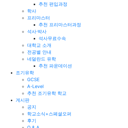
추천 편입과정
학사
프리마스터
추천 프리마스터과정
석사·박사
석사무료수속
대학교 소개
전공별 안내
네덜란드 유학
추천 파운데이션
조기유학
GCSE
A-Level
추천 조기유학 학교
게시판
공지
학교소식+스페셜오퍼
후기
Q & A