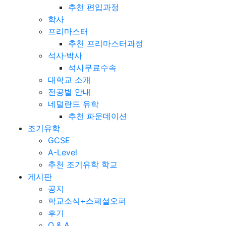
추천 편입과정
학사
프리마스터
추천 프리마스터과정
석사·박사
석사무료수속
대학교 소개
전공별 안내
네덜란드 유학
추천 파운데이션
조기유학
GCSE
A-Level
추천 조기유학 학교
게시판
공지
학교소식+스페셜오퍼
후기
Q & A